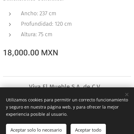
Ancho: 237 cm
Profundidad: 120 cm
Altura: 75 cm
18,000.00
MXN
Viva El Mueble S.A. de C.V.
Utilizamos cookies para permitir un correcto funcionamiento
©2024
Cookies
y seguro en nuestra página web, y para ofrecer la mejor
experiencia posible al usuario.
Añadir a la cesta
Aceptar solo lo necesario
Aceptar todo