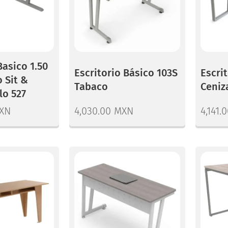
Basico 1.50
Escritorio Básico 103S
Escrit
 Sit &
Tabaco
Ceniz
lo 527
XN
4,030.00
MXN
4,141.